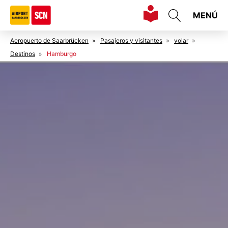
MENÚ
Aeropuerto de Saarbrücken
»
Pasajeros y visitantes
»
volar
»
Destinos
»
Hamburgo