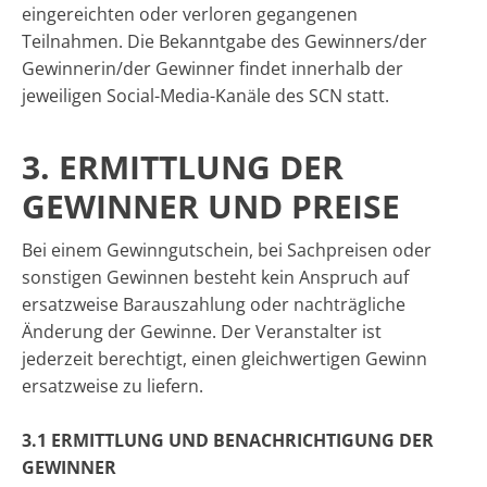
eingereichten oder verloren gegangenen
Teilnahmen. Die Bekanntgabe des Gewinners/der
Gewinnerin/der Gewinner findet innerhalb der
jeweiligen Social-Media-Kanäle des SCN statt.
3. ERMITTLUNG DER
GEWINNER UND PREISE
Bei einem Gewinngutschein, bei Sachpreisen oder
sonstigen Gewinnen besteht kein Anspruch auf
ersatzweise Barauszahlung oder nachträgliche
Änderung der Gewinne. Der Veranstalter ist
jederzeit berechtigt, einen gleichwertigen Gewinn
ersatzweise zu liefern.
3.1 ERMITTLUNG UND BENACHRICHTIGUNG DER
GEWINNER