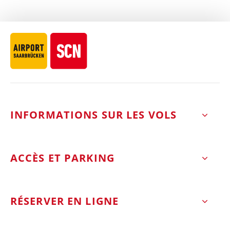
INFORMATIONS SUR LES VOLS
ACCÈS ET PARKING
RÉSERVER EN LIGNE