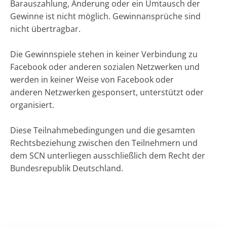
Barauszahlung, Änderung oder ein Umtausch der
Gewinne ist nicht möglich. Gewinnansprüche sind
nicht übertragbar.
Die Gewinnspiele stehen in keiner Verbindung zu
Facebook oder anderen sozialen Netzwerken und
werden in keiner Weise von Facebook oder
anderen Netzwerken gesponsert, unterstützt oder
organisiert.
Diese Teilnahmebedingungen und die gesamten
Rechtsbeziehung zwischen den Teilnehmern und
dem SCN unterliegen ausschließlich dem Recht der
Bundesrepublik Deutschland.