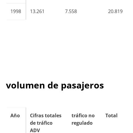
1998
13.261
7.558
20.819
volumen de pasajeros
Año
Cifras totales
tráfico no
Total
de tráfico
regulado
ADV