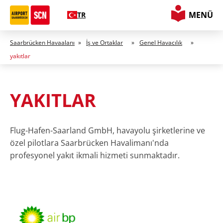
MENÜ
TR
Saarbrücken Havaalanı
»
İş ve Ortaklar
»
Genel Havacılık
»
yakıtlar
YAKITLAR
Flug-Hafen-Saarland GmbH, havayolu şirketlerine ve
özel pilotlara Saarbrücken Havalimanı'nda
profesyonel yakıt ikmali hizmeti sunmaktadır.