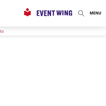
MENU
rto