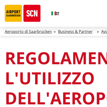
IT
Aeroporto di Saarbrücken
»
Business & Partner
»
Avi
REGOLAMEN
L'UTILIZZO
DELL'AERO